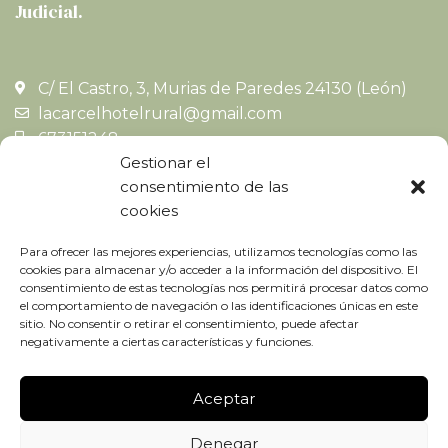
Judicial.
C/ El Castro, 3, Murias de Paredes 24130 (León)
lacarcelhotelrural@gmail.com
673151248
Gestionar el
673151248
consentimiento de las
cookies
Para ofrecer las mejores experiencias, utilizamos tecnologías como las
cookies para almacenar y/o acceder a la información del dispositivo. El
consentimiento de estas tecnologías nos permitirá procesar datos como
MAPA WEB
el comportamiento de navegación o las identificaciones únicas en este
sitio. No consentir o retirar el consentimiento, puede afectar
negativamente a ciertas características y funciones.
LEGAL
Aceptar
HOTEL RURAL LA CÁRCEL
DISEÑO Y DESARROLLO WEB
EME
Denegar
DIGITAL