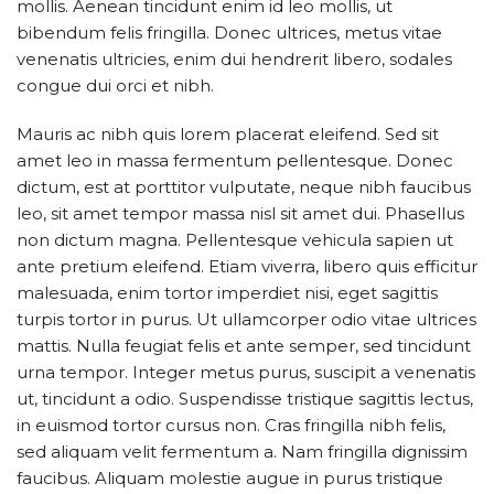
mollis. Aenean tincidunt enim id leo mollis, ut
bibendum felis fringilla. Donec ultrices, metus vitae
venenatis ultricies, enim dui hendrerit libero, sodales
congue dui orci et nibh.
Mauris ac nibh quis lorem placerat eleifend. Sed sit
amet leo in massa fermentum pellentesque. Donec
dictum, est at porttitor vulputate, neque nibh faucibus
leo, sit amet tempor massa nisl sit amet dui. Phasellus
non dictum magna. Pellentesque vehicula sapien ut
ante pretium eleifend. Etiam viverra, libero quis efficitur
malesuada, enim tortor imperdiet nisi, eget sagittis
turpis tortor in purus. Ut ullamcorper odio vitae ultrices
mattis. Nulla feugiat felis et ante semper, sed tincidunt
urna tempor. Integer metus purus, suscipit a venenatis
ut, tincidunt a odio. Suspendisse tristique sagittis lectus,
in euismod tortor cursus non. Cras fringilla nibh felis,
sed aliquam velit fermentum a. Nam fringilla dignissim
faucibus. Aliquam molestie augue in purus tristique