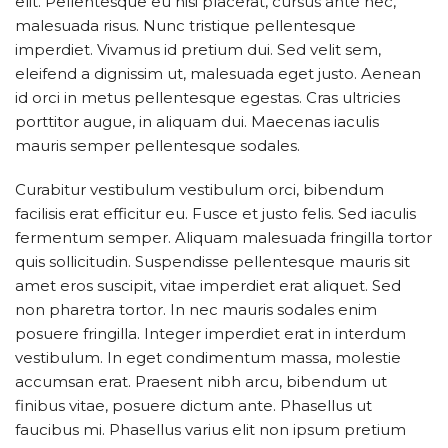
elit. Pellentesque eu nisi placerat, cursus ante nec,
malesuada risus. Nunc tristique pellentesque
imperdiet. Vivamus id pretium dui. Sed velit sem,
eleifend a dignissim ut, malesuada eget justo. Aenean
id orci in metus pellentesque egestas. Cras ultricies
porttitor augue, in aliquam dui. Maecenas iaculis
mauris semper pellentesque sodales.
Curabitur vestibulum vestibulum orci, bibendum
facilisis erat efficitur eu. Fusce et justo felis. Sed iaculis
fermentum semper. Aliquam malesuada fringilla tortor
quis sollicitudin. Suspendisse pellentesque mauris sit
amet eros suscipit, vitae imperdiet erat aliquet. Sed
non pharetra tortor. In nec mauris sodales enim
posuere fringilla. Integer imperdiet erat in interdum
vestibulum. In eget condimentum massa, molestie
accumsan erat. Praesent nibh arcu, bibendum ut
finibus vitae, posuere dictum ante. Phasellus ut
faucibus mi. Phasellus varius elit non ipsum pretium